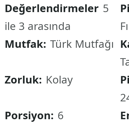
Değerlendirmeler
5
P
ile 3 arasında
Fı
Mutfak:
Türk Mutfağı
K
Ta
Zorluk:
Kolay
P
2
Porsiyon:
6
E