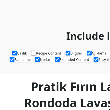
Include 
Başlık
Recipe Content
Bilgiler
Açıklama.
Beslenme
Notlar
Extended Content
Sosyal
Pratik Fırın
Rondoda Lava