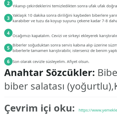
2
Yıkanıp çekirdeklerini temizledikten sonra ufak ufak doğr
Yaklaşık 10 dakika sonra diriliğini kaybeden biberlere yar
3
karabiber ve tuzu da koyup suyunu çekene kadar 7-8 daha 
4
Ocağımızı kapatalım. Cevizi ve sirkeyi ekleyerek karıştıral
Biberler soğuduktan sonra servis kabına alıp üzerine sü
5
biberlerle tamamen karıştırabilir, isterseniz de benim yapt
6
Son olarak cevizle süsleyelim. Afiyet olsun.
Anahtar Sözcükler:
Bibe
biber salatası (yoğurtlu),
Çevrim içi oku:
https://www.yemekler