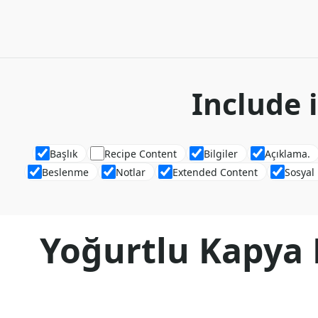
Include 
Başlık
Recipe Content
Bilgiler
Açıklama.
Beslenme
Notlar
Extended Content
Sosyal
Yoğurtlu Kapya 