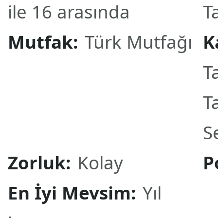
ile 16 arasında
T
Mutfak:
Türk Mutfağı
K
Ta
Ta
S
Zorluk:
Kolay
P
En İyi Mevsim:
Yıl