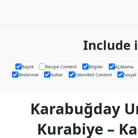
Include 
Başlık
Recipe Content
Bilgiler
Açıklama.
Beslenme
Notlar
Extended Content
Sosyal
Karabuğday Un
Kurabiye – K