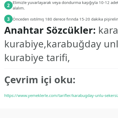
Elimizle yuvarlayarak veya dondurma kaşığıyla 10-12 adet k
2
alalım.
3
Önceden ısıtılmış 180 derece fırında 15-20 dakika pişireli
Anahtar Sözcükler:
kar
kurabiye,karabuğday unl
kurabiye tarifi,
Çevrim içi oku:
https://www.yemeklerle.com/tarifler/karabugday-unlu-sekersi