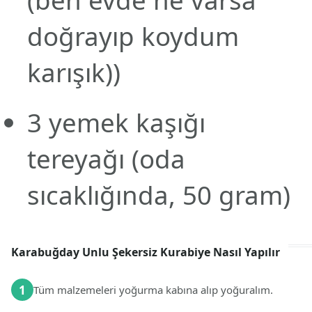
(ben evde ne varsa
doğrayıp koydum
karışık))
3
yemek kaşığı
tereyağı
(oda
sıcaklığında, 50 gram)
Karabuğday Unlu Şekersiz Kurabiye Nasıl Yapılır
1
Tüm malzemeleri yoğurma kabına alıp yoğuralım.