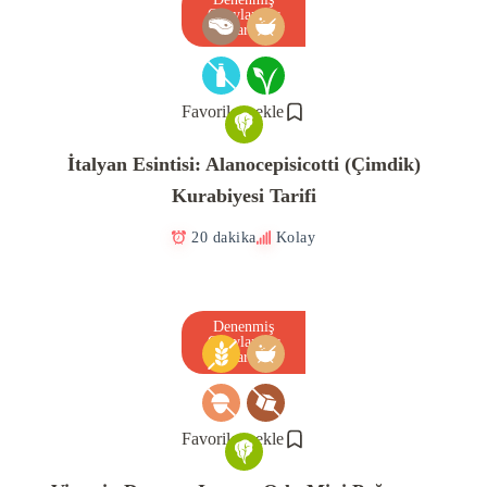
Onaylanmış
Tarif
Favorilere ekle
İtalyan Esintisi: Alanocepisicotti (Çimdik)
Kurabiyesi Tarifi
20 dakika
Kolay
Denenmiş
Onaylanmış
Tarif
Favorilere ekle