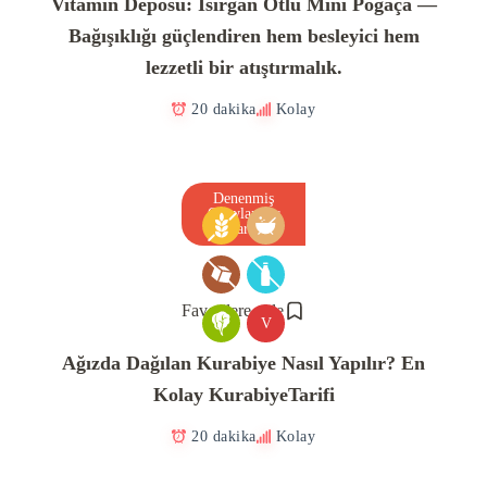
Vitamin Deposu: Isırgan Otlu Mini Poğaça —
Bağışıklığı güçlendiren hem besleyici hem
lezzetli bir atıştırmalık.
20 dakika
Kolay
Denenmiş
Onaylanmış
Tarif
Favorilere ekle
V
Ağızda Dağılan Kurabiye Nasıl Yapılır? En
Kolay KurabiyeTarifi
20 dakika
Kolay