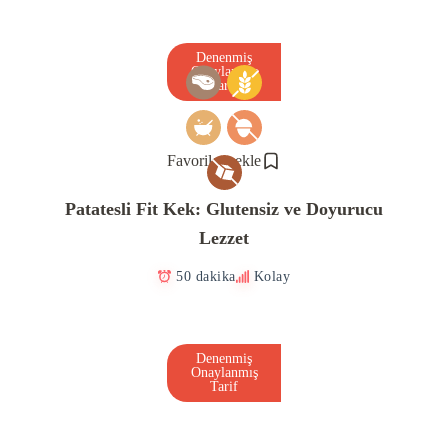
Denenmiş
Onaylanmış
Tarif
Favorilere ekle
Patatesli Fit Kek: Glutensiz ve Doyurucu
Lezzet
50 dakika
Kolay
Denenmiş
Onaylanmış
Tarif