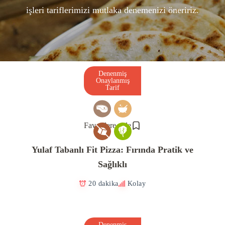
işleri tariflerimizi mutlaka denemenizi öneririz.
Denenmiş
Onaylanmış
Tarif
Favorilere ekle
Yulaf Tabanlı Fit Pizza: Fırında Pratik ve
Sağlıklı
20 dakika
Kolay
Denenmiş