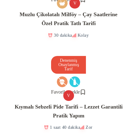
V
Muzlu Çikolatalı Milföy – Çay Saatlerine
Özel Pratik Tatlı Tarifi
30 dakika
Kolay
Denenmiş
Onaylanmış
Tarif
Favorilere ekle
V
Kıymalı Sebzeli Pide Tarifi – Lezzet Garantili
Pratik Yapım
1 saat 40 dakika
Zor