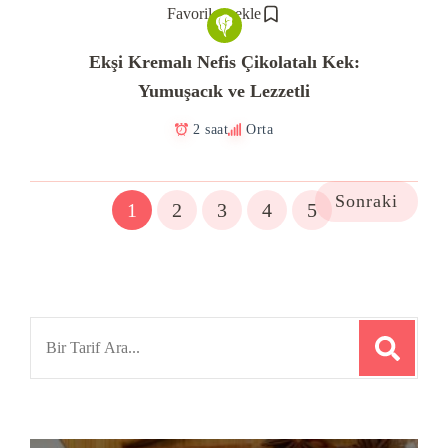
Favorilere ekle
Ekşi Kremalı Nefis Çikolatalı Kek:
Yumuşacık ve Lezzetli
2 saat
Orta
Sonraki
1
2
3
4
5
Search
for: