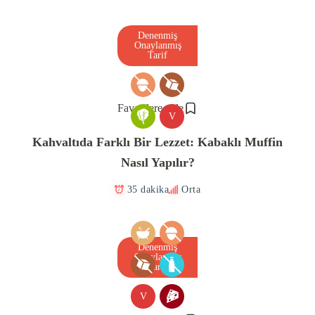
Denenmiş
Onaylanmış
Tarif
Favorilere ekle
V
Kahvaltıda Farklı Bir Lezzet: Kabaklı Muffin
Nasıl Yapılır?
35 dakika
Orta
Denenmiş
Onaylanmış
Tarif
V