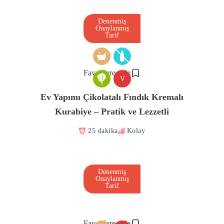
Denenmiş
Onaylanmış
Tarif
Favorilere ekle
V
Ev Yapımı Çikolatalı Fındık Kremalı
Kurabiye – Pratik ve Lezzetli
25 dakika
Kolay
Denenmiş
Onaylanmış
Tarif
Favorilere ekle