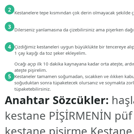
2
Kestanelere tepe kısmından çok derin olmayacak şekilde çi
3
Dilerseniz yanlamasına da çizebilirsiniz ama pişerken dağ
4
Çizdiğimiz kestaneleri uygun büyüklükte bir tencereye alıp
1 çay kaşığı da toz şeker ekleyelim.
Ocağı açıp ilk 10 dakika kaynayana kadar orta ateşte, ardı
ateşte pişirelim.
5
Kestaneler tamamen soğumadan, sıcakken ve ılıkken kabuk
soğuduktan sonra tüpaketecek olursanız ve soymakta zorla
tüpaketebilirsiniz.
Anahtar Sözcükler:
haş
kestane PİŞİRMENİN püf 
kestane pişirme,Kestane 