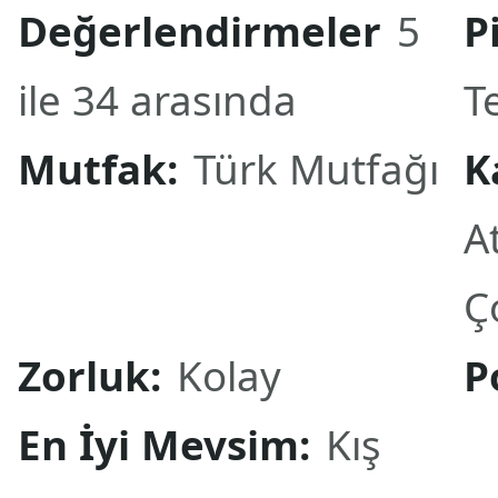
Değerlendirmeler
5
P
ile 34 arasında
T
Mutfak:
Türk Mutfağı
K
At
Ç
Zorluk:
Kolay
P
En İyi Mevsim:
Kış