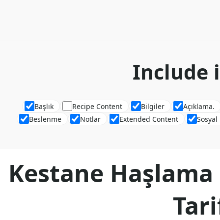
Include 
Başlık
Recipe Content
Bilgiler
Açıklama.
Beslenme
Notlar
Extended Content
Sosyal
Kestane Haşlama 
Tari