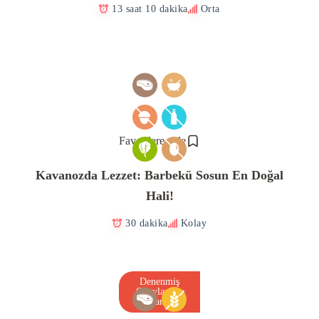
13 saat 10 dakika
Orta
Favorilere ekle
Kavanozda Lezzet: Barbekü Sosun En Doğal
Hali!
30 dakika
Kolay
Denenmiş
Onaylanmış
Tarif