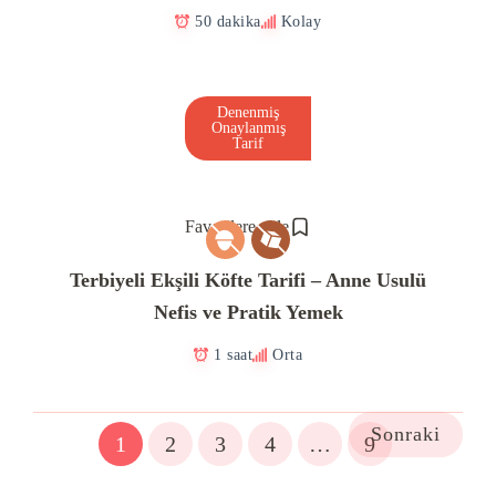
50 dakika
Kolay
Denenmiş
Onaylanmış
Tarif
Favorilere ekle
Terbiyeli Ekşili Köfte Tarifi – Anne Usulü
Nefis ve Pratik Yemek
1 saat
Orta
Sonraki
1
2
3
4
…
9