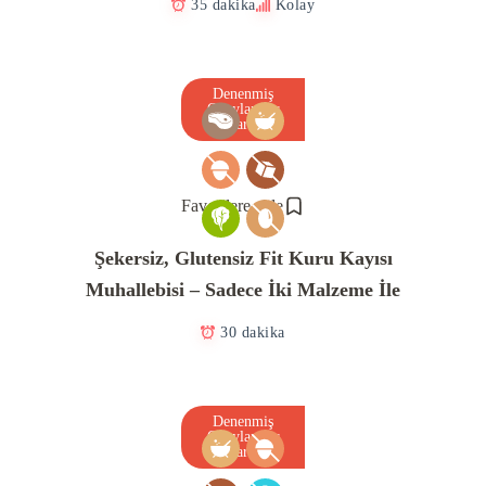
35 dakika
Kolay
Denenmiş
Onaylanmış
Tarif
Favorilere ekle
Şekersiz, Glutensiz Fit Kuru Kayısı
Muhallebisi – Sadece İki Malzeme İle
30 dakika
Denenmiş
Onaylanmış
Tarif