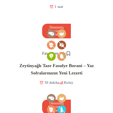
1 saat
Denenmiş
Onaylanmış
Tarif
Favorilere ekle
Zeytinyağlı Taze Fasulye Borani – Yaz
Sofralarınızın Yeni Lezzeti
30 dakika
Kolay
Denenmiş
Onaylanmış
Tarif