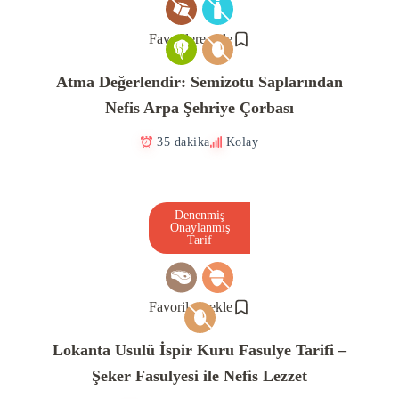
Favorilere ekle
Atma Değerlendir: Semizotu Saplarından
Nefis Arpa Şehriye Çorbası
35 dakika
Kolay
Denenmiş
Onaylanmış
Tarif
Favorilere ekle
Lokanta Usulü İspir Kuru Fasulye Tarifi –
Şeker Fasulyesi ile Nefis Lezzet