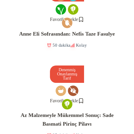
Favorilere ekle
Anne Eli Sofrasından: Nefis Taze Fasulye
50 dakika
Kolay
Denenmiş
Onaylanmış
Tarif
Favorilere ekle
Az Malzemeyle Mükemmel Sonuç: Sade
Basmati Pirinç Pilavı