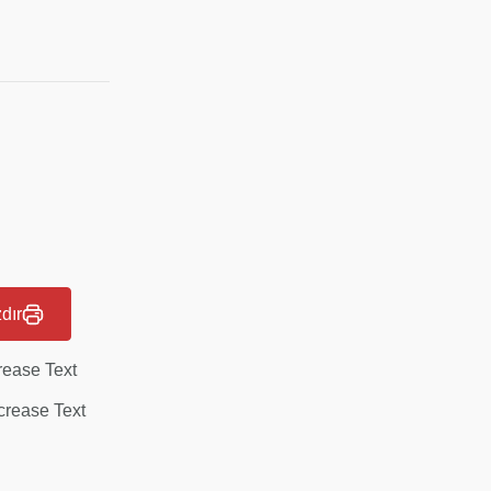
dır
rease Text
rease Text