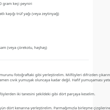
0
gram
keçi peyniri
atlı kaşığı
trüf yağı
(veya zeytinyağ)
sam
(veya çörekotu, haşhaş)
murunu fotoğraftaki gibi yerleştirelim. Milföyleri difrizden çıkarı
amen cıvık yumuşak oluncaya kadar değil. Hafif yumuşaması yeter
öylerden iki tanesini şekildeki gibi dört parçaya keselim.
föyün dört kenarına yerleştirelim. Parmağımızla birleşme çizgilerin