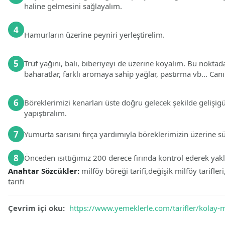
haline gelmesini sağlayalım.
4
Hamurların üzerine peyniri yerleştirelim.
5
Trüf yağını, balı, biberiyeyi de üzerine koyalım. Bu noktad
baharatlar, farklı aromaya sahip yağlar, pastırma vb... Canı
6
Böreklerimizi kenarları üste doğru gelecek şekilde gelişig
yapıştıralım.
7
Yumurta sarısını fırça yardımıyla böreklerimizin üzerine 
8
Önceden ısıttığımız 200 derece fırında kontrol ederek yakla
Anahtar Sözcükler:
milföy böreği tarifi,değişik milföy tarifl
tarifi
Çevrim içi oku:
https://www.yemeklerle.com/tarifler/kolay-mil