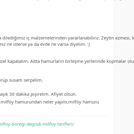
a dilediğimiz iç malzemelerinden yararlanabiliriz. Zeytin ezmesi, ka
nız ne isterse ya da evde ne varsa diyelim. :)
üzel kapatalım. Altta hamurların birleşme yerlerinde kopmalar olur
sürüp susam serpelim.
şık 30 dakika pişirelim. Afiyet olsun.
eri,milföy hamurundan neler yapılır,milföy hamuru
foy-boregi-degisik-milfoy-tarifleri/