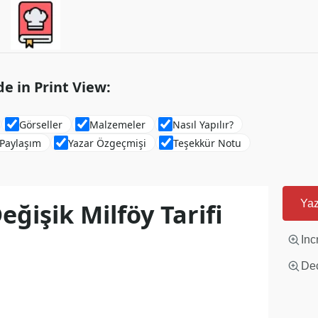
de in Print View:
Görseller
Malzemeler
Nasıl Yapılır?
 Paylaşım
Yazar Özgeçmişi
Teşekkür Notu
eğişik Milföy Tarifi
Yaz
Inc
Dec