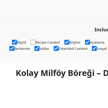
Inclu
Başlık
Recipe Content
Bilgiler
Açıklama.
Beslenme
Notlar
Extended Content
Sosyal
Kolay Milföy Böreği – D