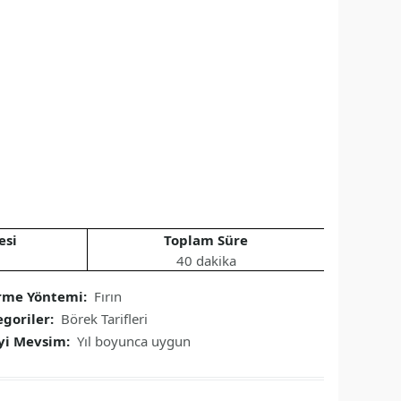
esi
Toplam Süre
40 dakika
irme Yöntemi:
Fırın
egoriler:
Börek Tarifleri
İyi Mevsim:
Yıl boyunca uygun