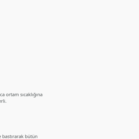
nca ortam sıcaklığına
li.
e bastırarak bütün