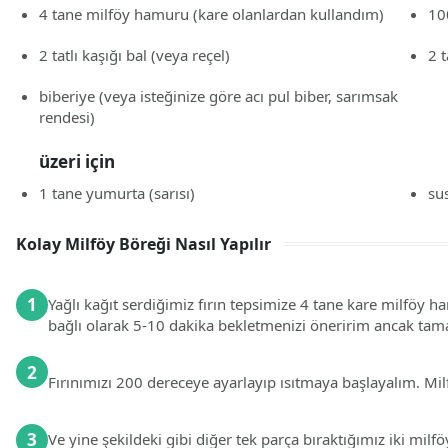
4
tane
milföy hamuru
(kare olanlardan kullandım)
10
2
tatlı kaşığı
bal
(veya reçel)
2
t
biberiye
(veya isteğinize göre acı pul biber, sarımsak
rendesi)
üzeri için
1
tane
yumurta
(sarısı)
su
Kolay Milföy Böreği Nasıl Yapılır
1
Yağlı kağıt serdiğimiz fırın tepsimize 4 tane kare milföy ha
bağlı olarak 5-10 dakika bekletmenizi öneririm ancak tam
2
Fırınımızı 200 dereceye ayarlayıp ısıtmaya başlayalım. Milf
3
Ve yine şekildeki gibi diğer tek parça bıraktığımız iki mil