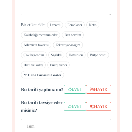
Bir etiket ekle:
Lezzetli
Ferahlatıcı
Nefis
Kalabalığı memnun eder
Ben sevdim
Ailemizin favorisi
Tekrar yapacağım
Çok beğendim
Sağlıklı
Doyurucu
Bütçe dostu
Hızlı ve kolay
Enerji verici
Daha Fazlasını Göster
EVET
HAYIR
Bu tarifi yaptınız mı?
Bu tarifi tavsiye eder
EVET
HAYIR
misiniz?