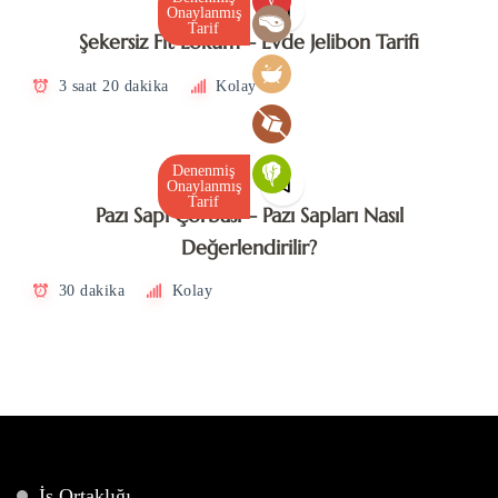
V
Onaylanmış
Tarif
Şekersiz Fit Lokum – Evde Jelibon Tarifi
3 saat 20 dakika
Kolay
Denenmiş
Onaylanmış
Tarif
Pazı Sapı Çorbası – Pazı Sapları Nasıl
Değerlendirilir?
30 dakika
Kolay
İş Ortaklığı