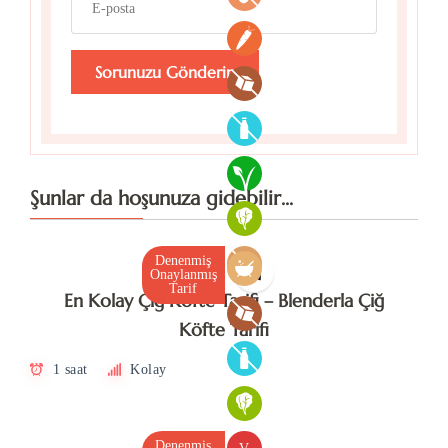
Şunlar da hoşunuza gidebilir...
Denenmiş
Onaylanmış
Tarif
En Kolay Çiğ Köfte Tarifi – Blenderla Çiğ
Köfte Tarifi
1 saat
Kolay
Denenmiş