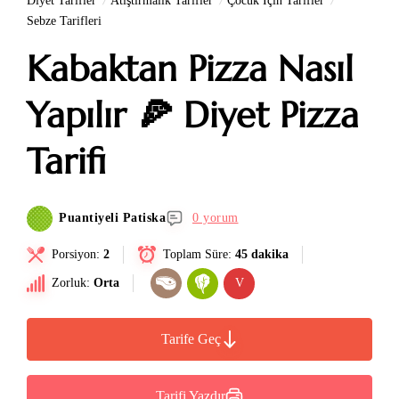
Diyet Tarifler
Atıştırmalık Tarifler
Çocuk İçin Tarifler
Sebze Tarifleri
Kabaktan Pizza Nasıl
Yapılır 🍕 Diyet Pizza
Tarifi
Puantiyeli Patiska
0 yorum
Porsiyon:
2
Toplam Süre:
45 dakika
Zorluk:
Orta
V
Tarife Geç
Tarifi Yazdır