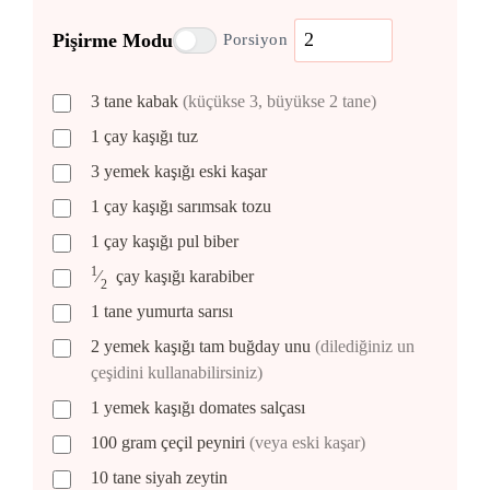
Pişirme Modu
Porsiyon
3
tane
kabak
(küçükse 3, büyükse 2 tane)
1
çay kaşığı
tuz
3
yemek kaşığı
eski kaşar
1
çay kaşığı
sarımsak tozu
1
çay kaşığı
pul biber
1
⁄
çay kaşığı
karabiber
2
1
tane
yumurta sarısı
2
yemek kaşığı
tam buğday unu
(dilediğiniz un
çeşidini kullanabilirsiniz)
1
yemek kaşığı
domates salçası
100
gram
çeçil peyniri
(veya eski kaşar)
10
tane
siyah zeytin