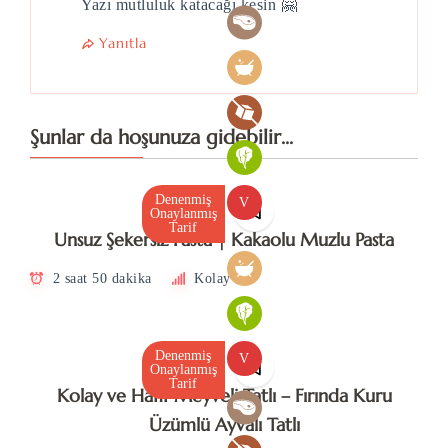
Yazı mutluluk katacağı kesin 🤗
Yanıtla
Şunlar da hoşunuza gidebilir...
Denenmiş
V
Onaylanmış
Tarif
Unsuz Şekersiz Pasta | Kakaolu Muzlu Pasta
2 saat 50 dakika
Kolay
Denenmiş
V
Onaylanmış
Tarif
Kolay ve Hafif Meyveli Tatlı – Fırında Kuru
Üzümlü Ayvalı Tatlı