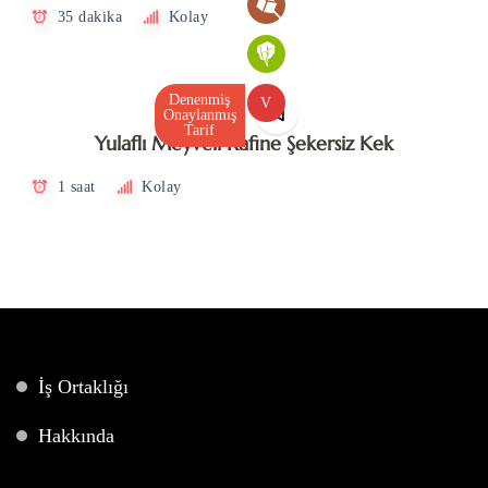
35 dakika
Kolay
Denenmiş
V
Onaylanmış
Tarif
Yulaflı Meyveli Rafine Şekersiz Kek
1 saat
Kolay
İş Ortaklığı
Hakkında