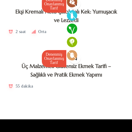
Onaylanmış
Tarif
Ekşi Kremalı Nefis Çikolatalı Kek: Yumuşacık
ve Lezzetli
2 saat
Orta
Denenmiş
Onaylanmış
Tarif
Üç Malzemeli Glutensiz Ekmek Tarifi –
Sağlıklı ve Pratik Ekmek Yapımı
55 dakika