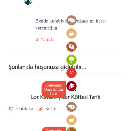
Bende kurabiye mi poğaça mı karar
veremedim.
Yanıtla
Şunlar da hoşunuza gidebilir...
V
Denenmiş
Onaylanmış
Tarif
Lor Köftesi | Lor Köftesi Tarifi
50 dakika
Kolay
Denenmiş