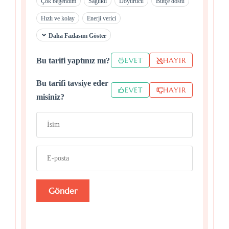
Çok beğendim
Sağlıklı
Doyurucu
Bütçe dostu
Hızlı ve kolay
Enerji verici
Daha Fazlasını Göster
EVET
HAYIR
Bu tarifi yaptınız mı?
Bu tarifi tavsiye eder
EVET
HAYIR
misiniz?