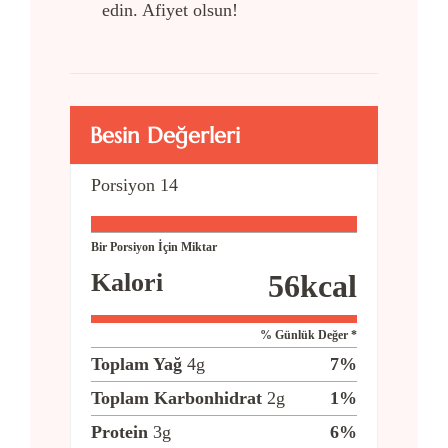
edin. Afiyet olsun!
Besin Değerleri
Porsiyon
14
Bir Porsiyon İçin Miktar
Kalori
56
kcal
% Günlük Değer *
Toplam Yağ
4
g
7
%
Toplam Karbonhidrat
2
g
1
%
Protein
3
g
6
%