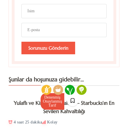
Şunlar da hoşunuza gidebilir...
Denenmiş
Onaylanmış
Yulaflı ve Kinoalı Kahvaltılık – Starbucks’ın En
Tarif
Sevilen Kahvaltılığı
4 saat 25 dakika
Kolay