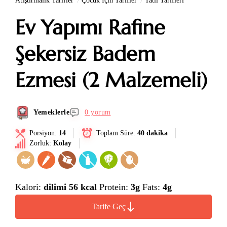
Atıştırmalık Tarifler
Çocuk İçin Tarifler
Tatlı Tarifleri
Ev Yapımı Rafine
Şekersiz Badem
Ezmesi (2 Malzemeli)
Yemeklerle
0 yorum
Porsiyon:
14
Toplam Süre:
40 dakika
Zorluk:
Kolay
Kalori:
dilimi 56 kcal
Protein:
3g
Fats:
4g
Tarife Geç