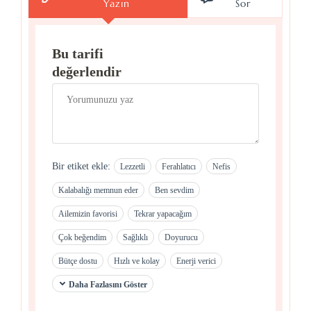
Yazın
Sor
Bu tarifi
değerlendir
Bir etiket ekle:
Lezzetli
Ferahlatıcı
Nefis
Kalabalığı memnun eder
Ben sevdim
Ailemizin favorisi
Tekrar yapacağım
Çok beğendim
Sağlıklı
Doyurucu
Bütçe dostu
Hızlı ve kolay
Enerji verici
Daha Fazlasını Göster