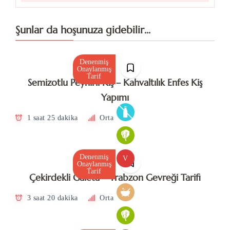
Şunlar da hoşunuza gidebilir...
Denenmiş
Onaylanmış
Tarif
Semizotlu Peynirli Kiş – Kahvaltılık Enfes Kiş
Yapımı
1 saat 25 dakika
Orta
Denenmiş
V
Onaylanmış
Tarif
Çekirdekli Galeta – Trabzon Gevreği Tarifi
3 saat 20 dakika
Orta