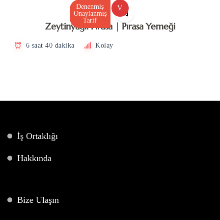
Denenmiş
V
Onaylanmış
Tarif
Zeytinyağlı Pırasa | Pırasa Yemeği
6 saat 40 dakika
Kolay
İş Ortaklığı
Hakkında
Bize Ulaşın