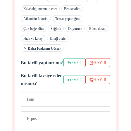
Kalabalığı memnun eder
Ben sevdim
Ailemizin favorisi
Tekrar yapacağım
Çok beğendim
Sağlıklı
Doyurucu
Bütçe dostu
Hızlı ve kolay
Enerji verici
Daha Fazlasını Göster
EVET
HAYIR
Bu tarifi yaptınız mı?
Bu tarifi tavsiye eder
EVET
HAYIR
misiniz?