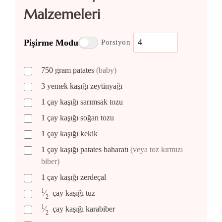
Malzemeleri
Pişirme Modu
Porsiyon
750
gram
patates
(baby)
3
yemek kaşığı
zeytinyağı
1
çay kaşığı
sarımsak tozu
1
çay kaşığı
soğan tozu
1
çay kaşığı
kekik
1
çay kaşığı
patates baharatı
(veya toz kırmızı
biber)
1
çay kaşığı
zerdeçal
1
⁄
çay kaşığı
tuz
2
1
⁄
çay kaşığı
karabiber
2