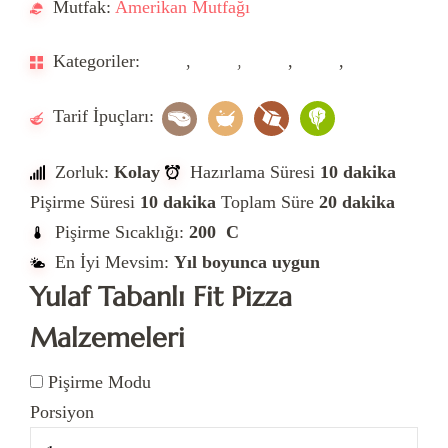
Mutfak:
Amerikan Mutfağı
Çocuk
Hamur
İçin
İşi
Kategoriler:
,
,
,
,
Aperatif
Atıştırmalık
Diyet
Tarifler
Tarifleri
Tarifler
Tarifler
Tarifler
Tarif İpuçları:
Zorluk:
Kolay
Hazırlama Süresi
10 dakika
Pişirme Süresi
10 dakika
Toplam Süre
20 dakika
Pişirme Sıcaklığı:
200 C
En İyi Mevsim:
Yıl boyunca uygun
Yulaf Tabanlı Fit Pizza
Malzemeleri
Pişirme Modu
Porsiyon