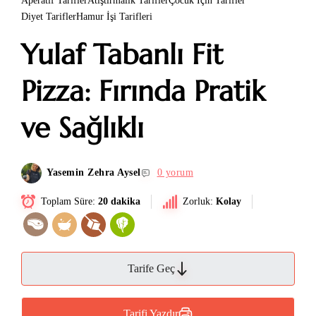
Aperatif Tarifler
Atıştırmalık Tarifler
Çocuk İçin Tarifler
Diyet Tarifler
Hamur İşi Tarifleri
Yulaf Tabanlı Fit
Pizza: Fırında Pratik
ve Sağlıklı
Yasemin Zehra Aysel
0 yorum
Toplam Süre:
20 dakika
Zorluk:
Kolay
Tarife Geç
Tarifi Yazdır