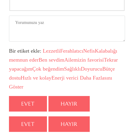
Bir etiket ekle:
Lezzetli
Ferahlatıcı
Nefis
Kalabalığı
memnun eder
Ben sevdim
Ailemizin favorisi
Tekrar
yapacağım
Çok beğendim
Sağlıklı
Doyurucu
Bütçe
dostu
Hızlı ve kolay
Enerji verici
Daha Fazlasını
Göster
EVET
HAYIR
EVET
HAYIR