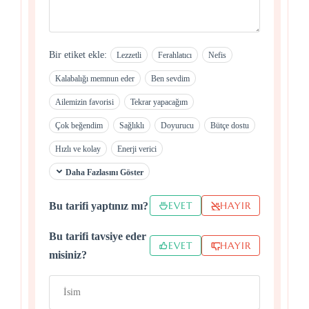
Bir etiket ekle:
Lezzetli
Ferahlatıcı
Nefis
Kalabalığı memnun eder
Ben sevdim
Ailemizin favorisi
Tekrar yapacağım
Çok beğendim
Sağlıklı
Doyurucu
Bütçe dostu
Hızlı ve kolay
Enerji verici
Daha Fazlasını Göster
EVET
HAYIR
Bu tarifi yaptınız mı?
Bu tarifi tavsiye eder
EVET
HAYIR
misiniz?