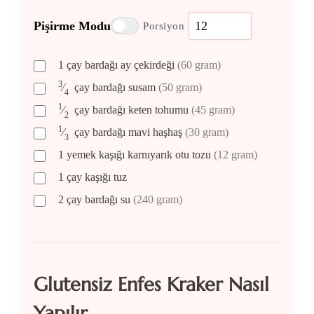
Pişirme Modu
Porsiyon
1
çay bardağı
ay çekirdeği
(60 gram)
3
⁄
çay bardağı
susam
(50 gram)
4
1
⁄
çay bardağı
keten tohumu
(45 gram)
2
1
⁄
çay bardağı
mavi haşhaş
(30 gram)
3
1
yemek kaşığı
karnıyarık otu tozu
(12 gram)
1
çay kaşığı
tuz
2
çay bardağı
su
(240 gram)
Glutensiz Enfes Kraker Nasıl
Yapılır