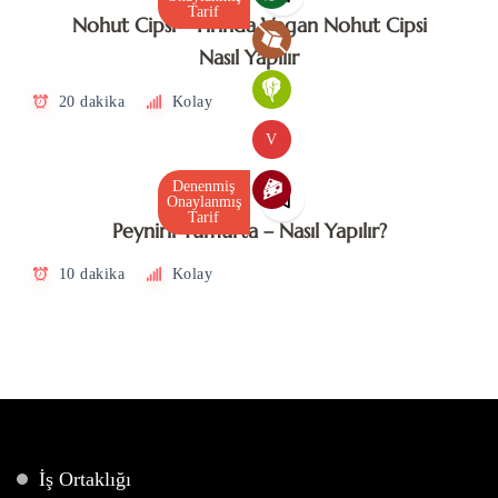
Tarif
Nohut Cipsi – Fırında Vegan Nohut Cipsi
Nasıl Yapılır
20 dakika
Kolay
V
Denenmiş
Onaylanmış
Tarif
Peynirli Yumurta – Nasıl Yapılır?
10 dakika
Kolay
İş Ortaklığı