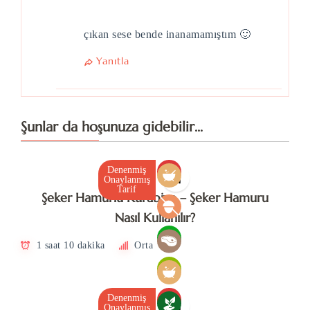
çıkan sese bende inanamamıştım 🙂
Yanıtla
Şunlar da hoşunuza gidebilir...
Denenmiş
V
Onaylanmış
Tarif
Şeker Hamurlu Kurabiye – Şeker Hamuru
Nasıl Kullanılır?
1 saat 10 dakika
Orta
Denenmiş
V
Onaylanmış