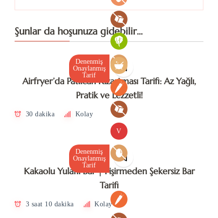
Şunlar da hoşunuza gidebilir...
Denenmiş
Onaylanmış
Tarif
Airfryer’da Patlıcan Kızartması Tarifi: Az Yağlı,
Pratik ve Lezzetli!
30 dakika
Kolay
V
Denenmiş
Onaylanmış
Tarif
Kakaolu Yulaflı Bar | Pişirmeden Şekersiz Bar
Tarifi
3 saat 10 dakika
Kolay