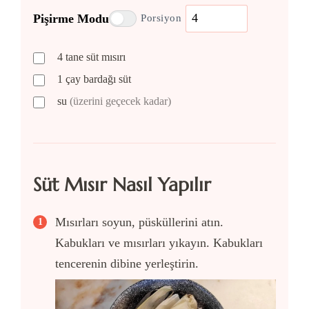
Pişirme Modu
Porsiyon
4
tane
süt mısırı
1
çay bardağı
süt
su
(üzerini geçecek kadar)
Süt Mısır Nasıl Yapılır
Mısırları soyun, püsküllerini atın.
Kabukları ve mısırları yıkayın. Kabukları
tencerenin dibine yerleştirin.