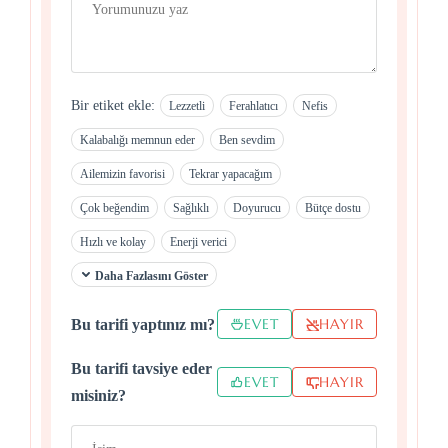
Bir etiket ekle:
Lezzetli
Ferahlatıcı
Nefis
Kalabalığı memnun eder
Ben sevdim
Ailemizin favorisi
Tekrar yapacağım
Çok beğendim
Sağlıklı
Doyurucu
Bütçe dostu
Hızlı ve kolay
Enerji verici
Daha Fazlasını Göster
EVET
HAYIR
Bu tarifi yaptınız mı?
Bu tarifi tavsiye eder
EVET
HAYIR
misiniz?