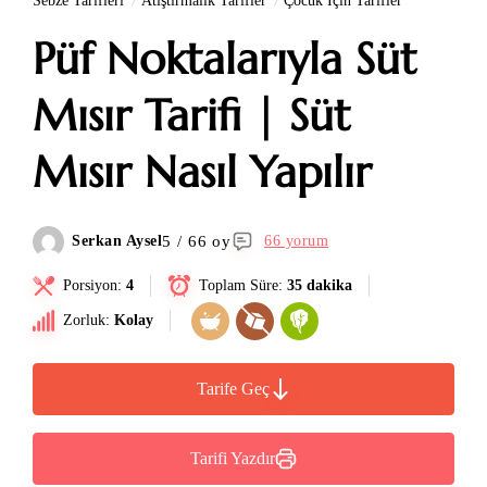
Sebze Tarifleri
Atıştırmalık Tarifler
Çocuk İçin Tarifler
Püf Noktalarıyla Süt
Mısır Tarifi | Süt
Mısır Nasıl Yapılır
5 / 66 oy
Serkan Aysel
66 yorum
Porsiyon:
4
Toplam Süre:
35 dakika
Zorluk:
Kolay
Tarife Geç
Tarifi Yazdır