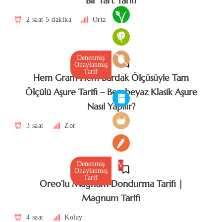
Bir Tart Tarifi
2 saat 5 dakika
Orta
Denenmiş
Onaylanmış
Tarif
Hem Gram Hem Bardak Ölçüsüyle Tam
Ölçülü Aşure Tarifi – Bembeyaz Klasik Aşure
Nasıl Yapılır?
3 saat
Zor
Denenmiş
V
Onaylanmış
Tarif
Oreo’lu Magnum Dondurma Tarifi |
Magnum Tarifi
4 saat
Kolay