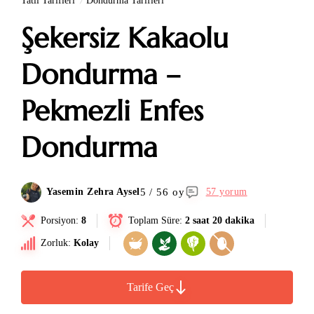
Tatlı Tarifleri
Dondurma Tarifleri
Şekersiz Kakaolu
Dondurma –
Pekmezli Enfes
Dondurma
5 / 56 oy
Yasemin Zehra Aysel
57 yorum
Porsiyon:
8
Toplam Süre:
2 saat 20 dakika
Zorluk:
Kolay
Tarife Geç