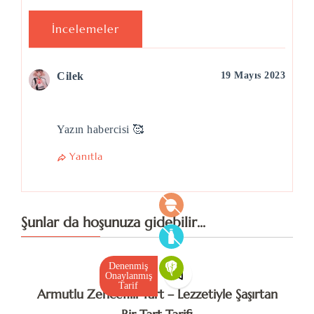
İncelemeler
Cilek
19 Mayıs 2023
Yazın habercisi 🥰
Yanıtla
Şunlar da hoşunuza gidebilir...
Denenmiş
Onaylanmış
Tarif
Armutlu Zencefilli Tart – Lezzetiyle Şaşırtan