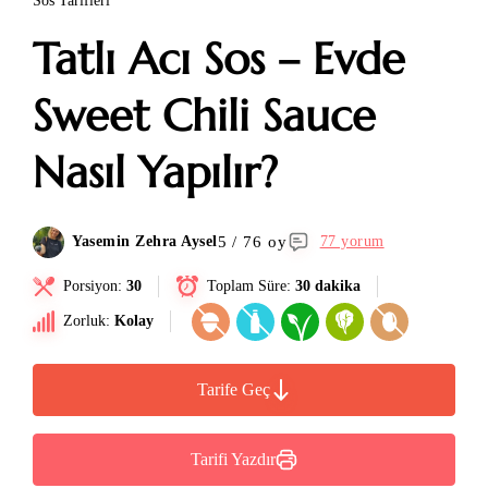
Sos Tarifleri
Tatlı Acı Sos – Evde
Sweet Chili Sauce
Nasıl Yapılır?
5 / 76 oy
Yasemin Zehra Aysel
77 yorum
Porsiyon:
30
Toplam Süre:
30 dakika
Zorluk:
Kolay
Tarife Geç
Tarifi Yazdır