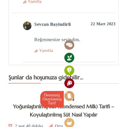
Yanıtla
Sevcan Bayindirli
22 Mart 2023
Beğenmenize sevindim.
Yanıtla
Şunlar da hoşunuza gidebilir...
Denenmiş
Onaylanmış
Tarif
Yoğunlaştırılmış Süt (Condensed Milk) Tarifi –
Koyulaştırılmış Süt Nasıl Yapılır
2 saat 40 dakika
Orta