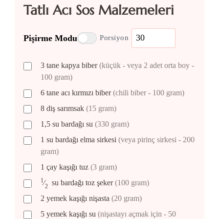
Tatlı Acı Sos Malzemeleri
Pişirme Modu
Porsiyon
3
tane
kapya biber
(küçük - veya 2 adet orta boy -
100 gram)
6
tane
acı kırmızı biber
(chili biber - 100 gram)
8
diş
sarımsak
(15 gram)
1,5
su bardağı
su
(330 gram)
1
su bardağı
elma sirkesi
(veya pirinç sirkesi - 200
gram)
1
çay kaşığı
tuz
(3 gram)
1
⁄
su bardağı
toz şeker
(100 gram)
2
2
yemek kaşığı
nişasta
(20 gram)
5
yemek kaşığı
su
(nişastayı açmak için - 50