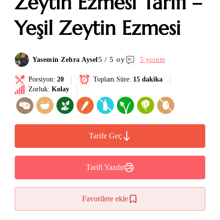
Zeytin Ezmesi Tarifi –
Yeşil Zeytin Ezmesi
5 / 5 oy
Yasemin Zehra Aysel
5 yorum
Porsiyon:
20
Toplam Süre:
15 dakika
Zorluk:
Kolay
Tarife Geç
Tarifi Yazdır
Favorilere ekle