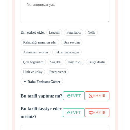
Bir etiket ekle:
Lezzetli
Ferahlatıcı
Nefis
Kalabalığı memnun eder
Ben sevdim
Ailemizin favorisi
Tekrar yapacağım
Çok beğendim
Sağlıklı
Doyurucu
Bütçe dostu
Hızlı ve kolay
Enerji verici
Daha Fazlasını Göster
EVET
HAYIR
Bu tarifi yaptınız mı?
Bu tarifi tavsiye eder
EVET
HAYIR
misiniz?