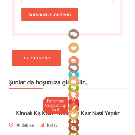
İncelemeler
Şunlar da hoşunuza gidebilir...
Denenmiş
V
Onaylanmış
Tarif
Kinoalı Kış Kısırı – Kinoayla Kısır Nasıl Yapılır
40 dakika
Kolay