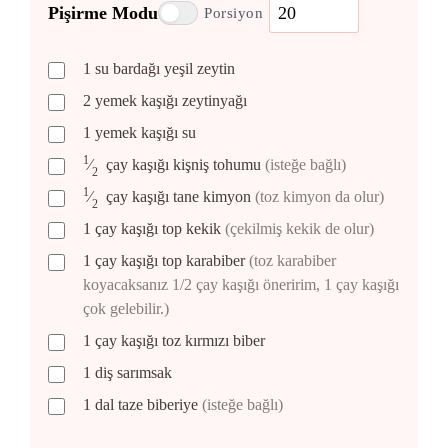
Pişirme Modu
Porsiyon
1
su bardağı
yeşil zeytin
2
yemek kaşığı
zeytinyağı
1
yemek kaşığı
su
1
⁄
çay kaşığı
kişniş tohumu
(isteğe bağlı)
2
1
⁄
çay kaşığı
tane kimyon
(toz kimyon da olur)
2
1
çay kaşığı
top kekik
(çekilmiş kekik de olur)
1
çay kaşığı
top karabiber
(toz karabiber
koyacaksanız 1/2 çay kaşığı öneririm, 1 çay kaşığı
çok gelebilir.)
1
çay kaşığı
toz kırmızı biber
1
diş
sarımsak
1
dal
taze biberiye
(isteğe bağlı)