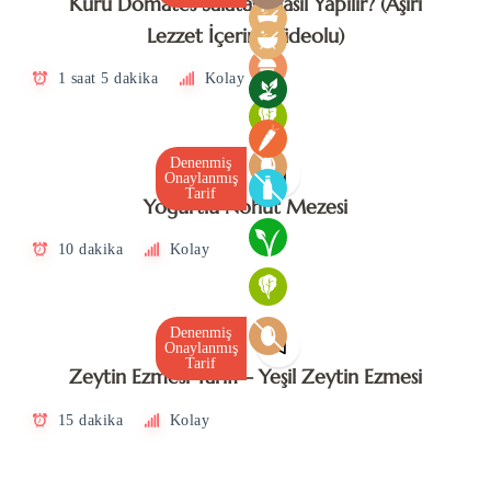
Kuru Domates Salatası Nasıl Yapılır? (Aşırı
Lezzet İçerir) (Videolu)
1 saat 5 dakika
Kolay
Denenmiş
Onaylanmış
Tarif
Yoğurtlu Nohut Mezesi
10 dakika
Kolay
Denenmiş
Onaylanmış
Tarif
Zeytin Ezmesi Tarifi – Yeşil Zeytin Ezmesi
15 dakika
Kolay