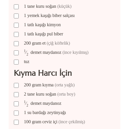
1
tane
kuru soğan
(küçük)
1
yemek kaşığı
biber salçası
1
tatlı kaşığı
kimyon
1
tatlı kaşığı
pul biber
200
gram
et
(çiğ köftelik)
1
⁄
demet
maydanoz
(ince kıyılmış)
2
tuz
Kıyma Harcı İçin
200
gram
kıyma
(orta yağlı)
2
tane
kuru soğan
(orta boy)
1
⁄
demet
maydanoz
2
1
su bardağı
zeytinyağı
100
gram
ceviz içi
(ince çekilmiş)