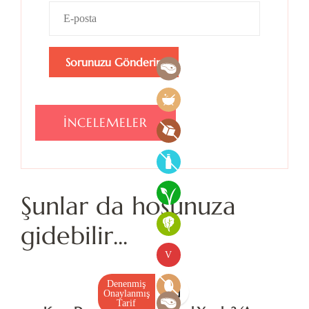
İNCELEMELER
Şunlar da hoşunuza
gidebilir...
V
Denenmiş
Onaylanmış
Tarif