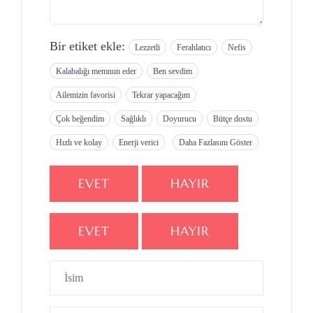
Bir etiket ekle:
Lezzetli
Ferahlatıcı
Nefis
Kalabalığı memnun eder
Ben sevdim
Ailemizin favorisi
Tekrar yapacağım
Çok beğendim
Sağlıklı
Doyurucu
Bütçe dostu
Hızlı ve kolay
Enerji verici
Daha Fazlasını Göster
EVET
HAYIR
EVET
HAYIR