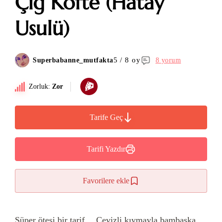
Çiğ Köfte (Hatay
Usulü)
5 / 8 oy
Superbabanne_mutfakta
8 yorum
Zorluk:
Zor
Tarife Geç
Tarifi Yazdır
Favorilere ekle
Süper ötesi bir tarif… Cevizli kıymayla bambaşka