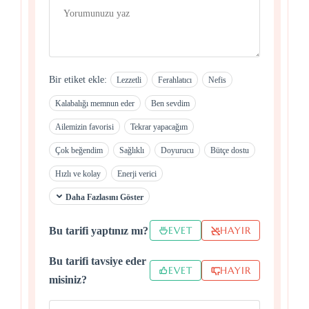
Bir etiket ekle:
Lezzetli
Ferahlatıcı
Nefis
Kalabalığı memnun eder
Ben sevdim
Ailemizin favorisi
Tekrar yapacağım
Çok beğendim
Sağlıklı
Doyurucu
Bütçe dostu
Hızlı ve kolay
Enerji verici
Daha Fazlasını Göster
EVET
HAYIR
Bu tarifi yaptınız mı?
Bu tarifi tavsiye eder
EVET
HAYIR
misiniz?