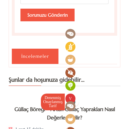
İncelemeler
Şunlar da hoşunuza gidebilir...
Denenmiş
V
Onaylanmış
Tarif
Güllaç Böreği – Artan Güllaç Yaprakları Nasıl
Değerlendirilir?