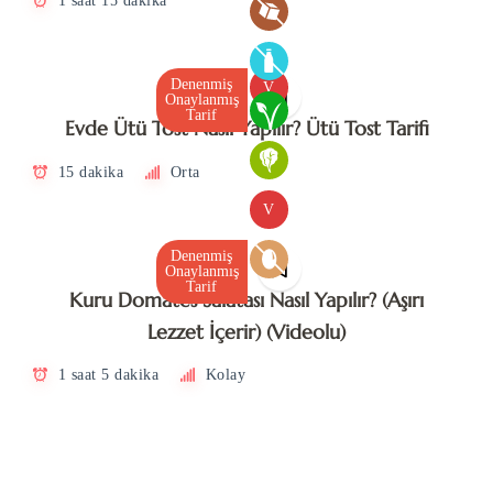
1 saat 15 dakika
Denenmiş
V
Onaylanmış
Tarif
Evde Ütü Tost Nasıl Yapılır? Ütü Tost Tarifi
15 dakika
Orta
V
Denenmiş
Onaylanmış
Tarif
Kuru Domates Salatası Nasıl Yapılır? (Aşırı
Lezzet İçerir) (Videolu)
1 saat 5 dakika
Kolay