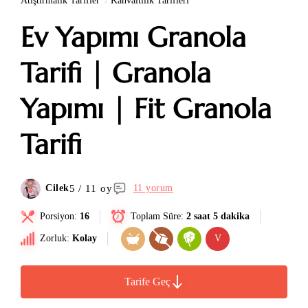
Atıştırmalık Tarifler
Kahvaltılık Tarifleri
Ev Yapımı Granola
Tarifi | Granola
Yapımı | Fit Granola
Tarifi
5 / 11 oy
Cilek
11 yorum
Porsiyon:
16
Toplam Süre:
2 saat 5 dakika
Zorluk:
Kolay
V
Tarife Geç