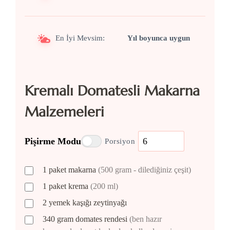
En İyi Mevsim:
Yıl boyunca uygun
Kremalı Domatesli Makarna
Malzemeleri
Pişirme Modu
Porsiyon
1
paket
makarna
(500 gram - dilediğiniz çeşit)
1
paket
krema
(200 ml)
2
yemek kaşığı
zeytinyağı
340
gram
domates rendesi
(ben hazır