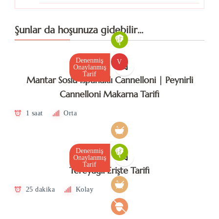
Şunlar da hoşunuza gidebilir...
Denenmiş
V
Onaylanmış
Tarif
Mantar Soslu Ispanaklı Cannelloni | Peynirli
Cannelloni Makarna Tarifi
1 saat
Orta
Denenmiş
Onaylanmış
Tarif
Tereyağlı Erişte Tarifi
25 dakika
Kolay