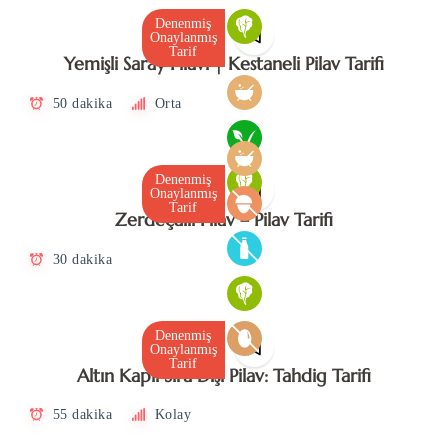
Denenmiş
Onaylanmış
Tarif
Yemişli Saray Pilavı | Kestaneli Pilav Tarifi
50 dakika
Orta
Denenmiş
Onaylanmış
Tarif
Zerdeçallı Pilav – Pilav Tarifi
30 dakika
Denenmiş
Onaylanmış
Tarif
Altın Kaplı Sıra Dışı Pilav: Tahdig Tarifi
55 dakika
Kolay