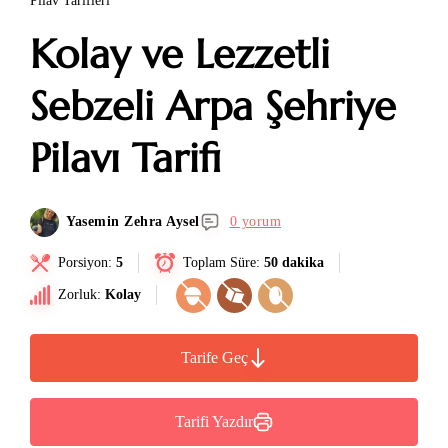
Pilav Tarifleri
Kolay ve Lezzetli
Sebzeli Arpa Şehriye
Pilavı Tarifi
Yasemin Zehra Aysel
0 yorum
Porsiyon:
5
Toplam Süre:
50 dakika
Zorluk:
Kolay
Tarife Geç
Tarifi Yazdır