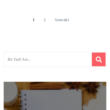
Yazı
sayfalaması
PAGE
PAGE
1
2
Sonraki
Search
for: