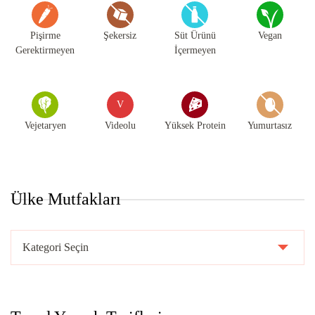
Pişirme
Şekersiz
Süt Ürünü
Vegan
Gerektirmeyen
İçermeyen
V
Vejetaryen
Videolu
Yüksek Protein
Yumurtasız
Ülke Mutfakları
Ülke
Mutfakları