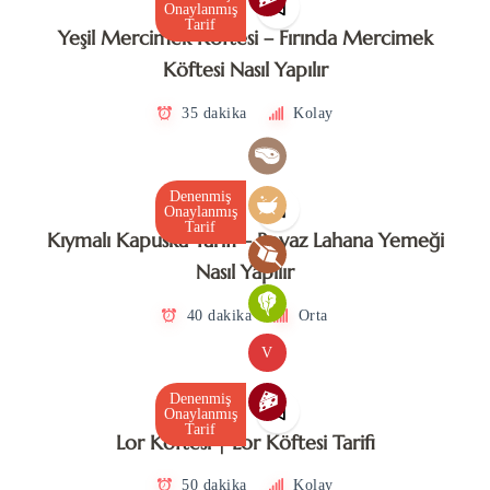
Onaylanmış
Tarif
Yeşil Mercimek Köftesi – Fırında Mercimek
Köftesi Nasıl Yapılır
35 dakika
Kolay
Denenmiş
Onaylanmış
Tarif
Kıymalı Kapuska Tarifi – Beyaz Lahana Yemeği
Nasıl Yapılır
40 dakika
Orta
V
Denenmiş
Onaylanmış
Tarif
Lor Köftesi | Lor Köftesi Tarifi
50 dakika
Kolay