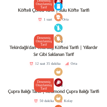
Denenmiş
Onaylanmış
Tarif
Köfteli Çorba Tarifi | Sulu Köfte Tarifi
1 saat
Orta
Denenmiş
Onaylanmış
Tarif
Tekirdağlı’dan Tekirdağ Köftesi Tarifi | Yıllardır
Sır Gibi Saklanan Tarif
12 saat 35 dakika
Orta
Denenmiş
Onaylanmış
Tarif
Çupra Balığı Tarifi | Redmond Çupra Balığı Tarifi
50 dakika
Kolay