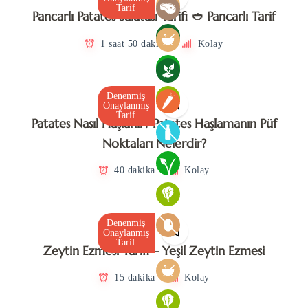
Tarif
Pancarlı Patates Salatası Tarifi 🥙 Pancarlı Tarif
1 saat 50 dakika
Kolay
Denenmiş
Onaylanmış
Tarif
Patates Nasıl Haşlanır? Patates Haşlamanın Püf
Noktaları Nelerdir?
40 dakika
Kolay
Denenmiş
Onaylanmış
Tarif
Zeytin Ezmesi Tarifi – Yeşil Zeytin Ezmesi
15 dakika
Kolay