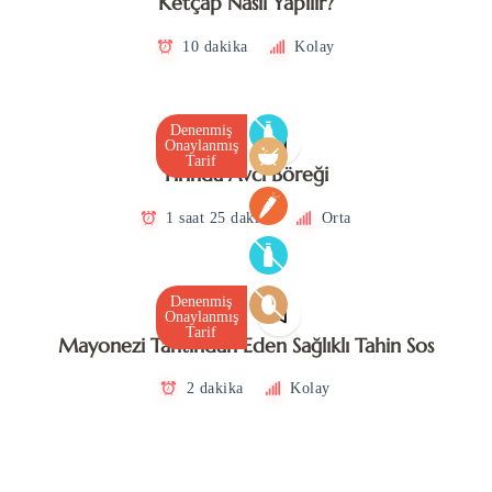
Ketçap Nasıl Yapılır?
10 dakika
Kolay
Denenmiş
Onaylanmış
Tarif
Fırında Avcı Böreği
1 saat 25 dakika
Orta
Denenmiş
Onaylanmış
Tarif
Mayonezi Tahtından Eden Sağlıklı Tahin Sos
2 dakika
Kolay