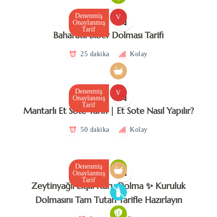
Denenmiş
V
Onaylanmış
Tarif
Baharatlı Biber Dolması Tarifi
25 dakika
Kolay
Denenmiş
V
Onaylanmış
Tarif
Mantarlı Et Sote Tarifi | Et Sote Nasıl Yapılır?
50 dakika
Kolay
Denenmiş
Onaylanmış
Tarif
Zeytinyağlı Ekşili Kuru Dolma ✨ Kuruluk
Dolmasını Tam Tutan Tarifle Hazırlayın