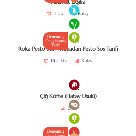
Palamut Ekşilisi
1 saat
Kolay
Denenmiş
Onaylanmış
Tarif
Roka Pesto Sos – Rokadan Pesto Sos Tarifi
10 dakika
Kolay
Çiğ Köfte (Hatay Usulü)
Zor
Denenmiş
V
Onaylanmış