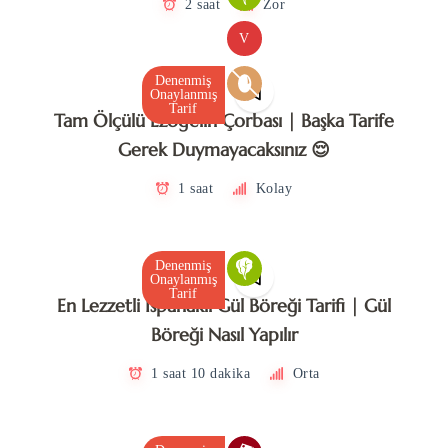
2 saat
Zor
V
Denenmiş
Onaylanmış
Tarif
Tam Ölçülü Ezogelin Çorbası | Başka Tarife
Gerek Duymayacaksınız 😌
1 saat
Kolay
Denenmiş
Onaylanmış
Tarif
En Lezzetli Ispanaklı Gül Böreği Tarifi | Gül
Böreği Nasıl Yapılır
1 saat 10 dakika
Orta