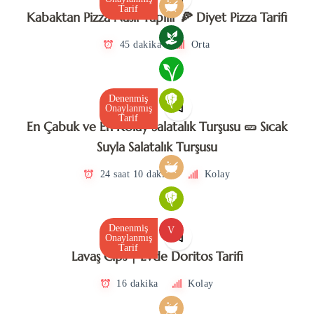
Tarif
Kabaktan Pizza Nasıl Yapılır 🍕 Diyet Pizza Tarifi
45 dakika
Orta
Denenmiş
Onaylanmış
Tarif
En Çabuk ve En Kolay Salatalık Turşusu 🥒 Sıcak
Suyla Salatalık Turşusu
24 saat 10 dakika
Kolay
Denenmiş
V
Onaylanmış
Tarif
Lavaş Cips | Evde Doritos Tarifi
16 dakika
Kolay