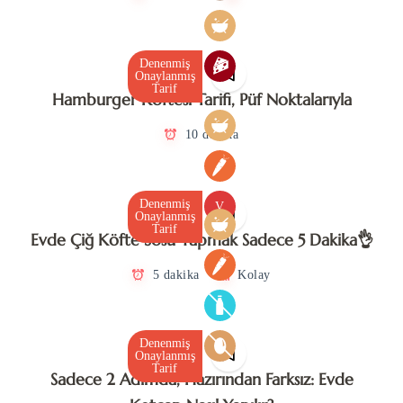
Denenmiş
Onaylanmış
Tarif
Hamburger Köftesi Tarifi, Püf Noktalarıyla
10 dakika
Denenmiş
V
Onaylanmış
Tarif
Evde Çiğ Köfte Sosu Yapmak Sadece 5 Dakika👌
5 dakika
Kolay
Denenmiş
Onaylanmış
Tarif
Sadece 2 Adımda, Hazırından Farksız: Evde