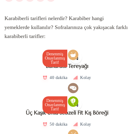
Karabiberli tarifleri nelerdir? Karabiber hangi
yemeklerde kullanılır? Sofralarınıza çok yakışacak farklı
karabiberli tarifler:
Denenmiş
Onaylanmış
Tarif
Baharatlı Tereyağı
40 dakika
Kolay
Denenmiş
Onaylanmış
Tarif
Üç Kaşık Unla Sebzeli Fit Kış Böreği
50 dakika
Kolay