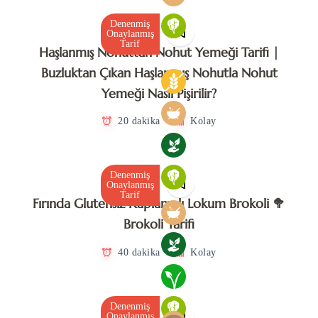
Denenmiş
Onaylanmış
Tarif
Haşlanmış Nohuttan Nohut Yemeği Tarifi |
Buzluktan Çıkan Haşlanmış Nohutla Nohut
Yemeği Nasıl Pişirilir?
20 dakika
Kolay
Denenmiş
Onaylanmış
Tarif
Fırında Glutensiz Kaplamalı Lokum Brokoli 🥦
Brokoli Tarifi
40 dakika
Kolay
Denenmiş
Onaylanmış