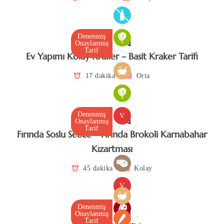
Denenmiş
Onaylanmış
Tarif
Ev Yapımı Kolay Kraker – Basit Kraker Tarifi
17 dakika
Orta
Denenmiş
V
Onaylanmış
Tarif
Fırında Soslu Sebze – Fırında Brokoli Karnabahar
Kızartması
45 dakika
Kolay
V
Denenmiş
Onaylanmış
Tarif