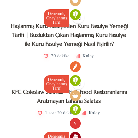
Denenmiş
Onaylanmış
Tarif
Haşlanmış Kuru Fasulyeden Kuru Fasulye Yemeği
Tarifi | Buzluktan Çıkan Haşlanmış Kuru Fasulye
ile Kuru Fasulye Yemeği Nasıl Pişirilir?
20 dakika
Kolay
Denenmiş
Onaylanmış
Tarif
KFC Coleslaw Salatası – Fast Food Restoranlarını
Aratmayan Lahana Salatası
1 saat 20 dakika
Kolay
V
Denenmiş