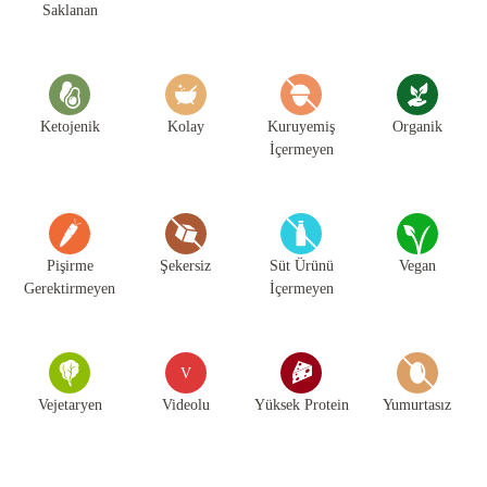
Saklanan
Ketojenik
Kolay
Kuruyemiş
Organik
İçermeyen
Pişirme
Şekersiz
Süt Ürünü
Vegan
Gerektirmeyen
İçermeyen
V
Vejetaryen
Videolu
Yüksek Protein
Yumurtasız