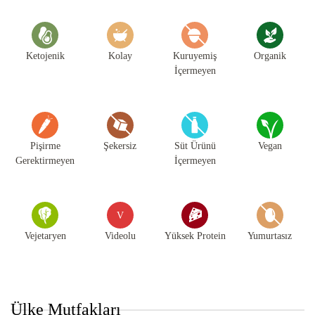
Ketojenik
Kolay
Kuruyemiş
Organik
İçermeyen
Pişirme
Şekersiz
Süt Ürünü
Vegan
Gerektirmeyen
İçermeyen
V
Vejetaryen
Videolu
Yüksek Protein
Yumurtasız
Ülke Mutfakları