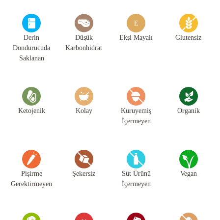
E
Derin
Düşük
Ekşi Mayalı
Glutensiz
Dondurucuda
Karbonhidrat
Saklanan
Ketojenik
Kolay
Kuruyemiş
Organik
İçermeyen
Pişirme
Şekersiz
Süt Ürünü
Vegan
Gerektirmeyen
İçermeyen