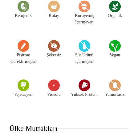
Ketojenik
Kolay
Kuruyemiş
Organik
İçermeyen
Pişirme
Şekersiz
Süt Ürünü
Vegan
Gerektirmeyen
İçermeyen
V
Vejetaryen
Videolu
Yüksek Protein
Yumurtasız
Ülke Mutfakları