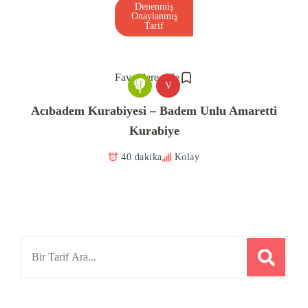
Denenmiş
Onaylanmış
Tarif
Favorilere ekle
V
Acıbadem Kurabiyesi – Badem Unlu Amaretti
Kurabiye
40 dakika
Kolay
Search
for: