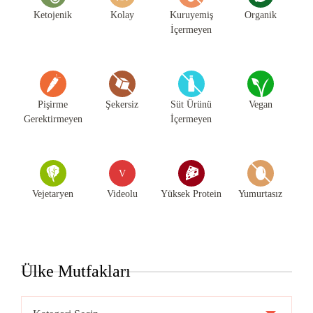
Ketojenik
Kolay
Kuruyemiş
Organik
İçermeyen
Pişirme
Şekersiz
Süt Ürünü
Vegan
Gerektirmeyen
İçermeyen
V
Vejetaryen
Videolu
Yüksek Protein
Yumurtasız
Ülke Mutfakları
Ülke