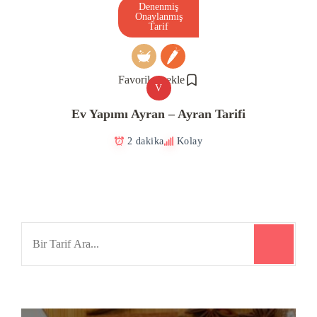
Denenmiş
Onaylanmış
Tarif
Favorilere ekle
V
Ev Yapımı Ayran – Ayran Tarifi
2 dakika
Kolay
Search
for: