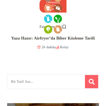
Denenmiş
Onaylanmış
Tarif
Favorilere ekle
Yaza Hazır: Airfryer’da Biber Közleme Tarifi
26 dakika
Kolay
Search
for: