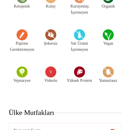
Ketojenik
Kolay
Kuruyemiş
Organik
İçermeyen
Pişirme
Şekersiz
Süt Ürünü
Vegan
Gerektirmeyen
İçermeyen
V
Vejetaryen
Videolu
Yüksek Protein
Yumurtasız
Ülke Mutfakları
Ülke