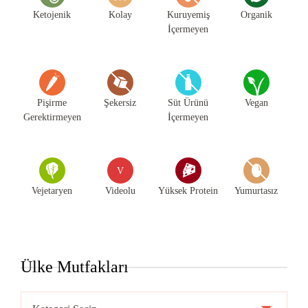
Ketojenik
Kolay
Kuruyemiş
Organik
İçermeyen
Pişirme
Şekersiz
Süt Ürünü
Vegan
Gerektirmeyen
İçermeyen
V
Vejetaryen
Videolu
Yüksek Protein
Yumurtasız
Ülke Mutfakları
Ülke