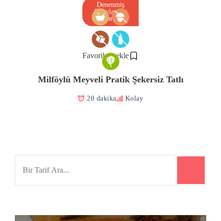
Denenmiş
Onaylanmış
Tarif
Favorilere ekle
Milföylü Meyveli Pratik Şekersiz Tatlı
20 dakika
Kolay
Search
for: