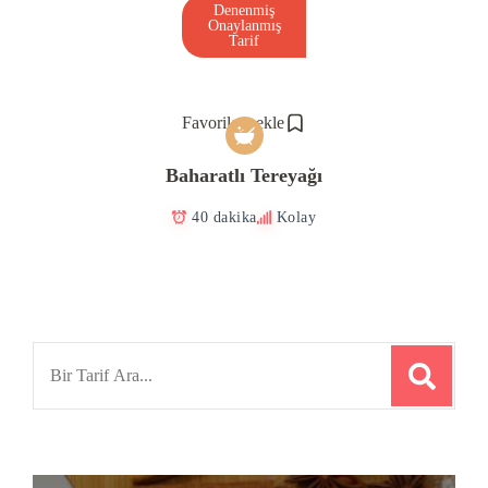
Denenmiş
Onaylanmış
Tarif
Favorilere ekle
Baharatlı Tereyağı
40 dakika
Kolay
Search
for: