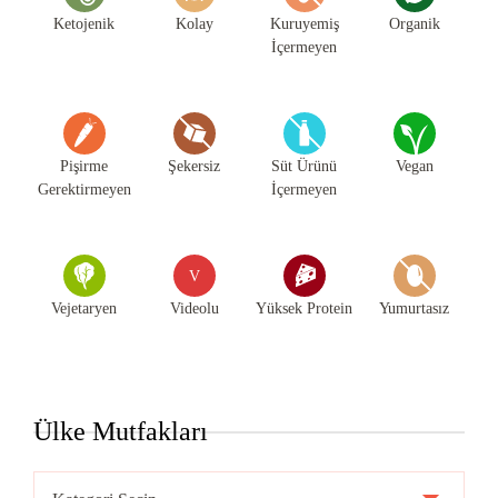
Ketojenik
Kolay
Kuruyemiş
Organik
İçermeyen
Pişirme
Şekersiz
Süt Ürünü
Vegan
Gerektirmeyen
İçermeyen
V
Vejetaryen
Videolu
Yüksek Protein
Yumurtasız
Ülke Mutfakları
Ülke