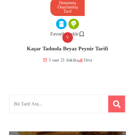
Denenmiş
Onaylanmış
Tarif
Favorilere ekle
V
Kaşar Tadında Beyaz Peynir Tarifi
3 saat 21 dakika
Orta
Search
for: