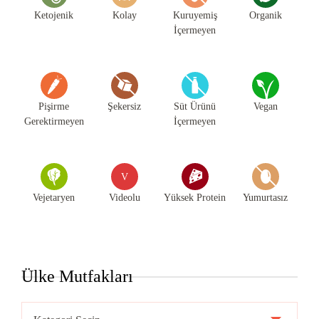
Ketojenik
Kolay
Kuruyemiş
Organik
İçermeyen
Pişirme
Şekersiz
Süt Ürünü
Vegan
Gerektirmeyen
İçermeyen
V
Vejetaryen
Videolu
Yüksek Protein
Yumurtasız
Ülke Mutfakları
Ülke