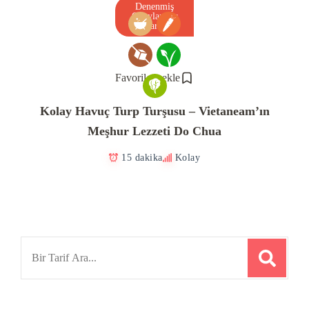
Denenmiş
Onaylanmış
Tarif
Favorilere ekle
Kolay Havuç Turp Turşusu – Vietaneam’ın
Meşhur Lezzeti Do Chua
15 dakika
Kolay
Search
for: