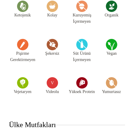
Ketojenik
Kolay
Kuruyemiş
Organik
İçermeyen
Pişirme
Şekersiz
Süt Ürünü
Vegan
Gerektirmeyen
İçermeyen
V
Vejetaryen
Videolu
Yüksek Protein
Yumurtasız
Ülke Mutfakları