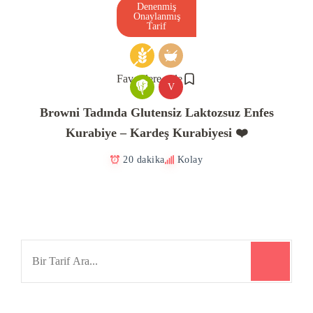
Denenmiş
Onaylanmış
Tarif
Favorilere ekle
V
Browni Tadında Glutensiz Laktozsuz Enfes
Kurabiye – Kardeş Kurabiyesi ❤️
20 dakika
Kolay
Search
for: