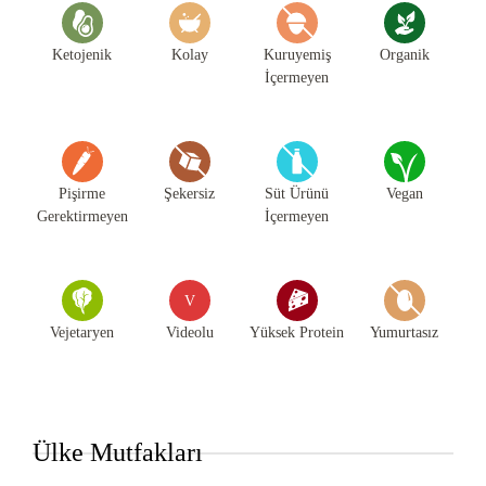
Ketojenik
Kolay
Kuruyemiş
Organik
İçermeyen
Pişirme
Şekersiz
Süt Ürünü
Vegan
Gerektirmeyen
İçermeyen
V
Vejetaryen
Videolu
Yüksek Protein
Yumurtasız
Ülke Mutfakları