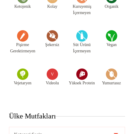
Ketojenik
Kolay
Kuruyemiş
Organik
İçermeyen
Pişirme
Şekersiz
Süt Ürünü
Vegan
Gerektirmeyen
İçermeyen
V
Vejetaryen
Videolu
Yüksek Protein
Yumurtasız
Ülke Mutfakları
Ülke