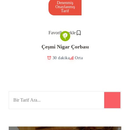
Denenmiş
Onaylanmış
Tarif
Favorilere ekle
Çeşmi Nigar Çorbası
30 dakika
Orta
Search
for: