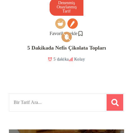
Denenmiş
Onaylanmış
Tarif
Favorilere ekle
5 Dakikada Nefis Çikolata Topları
5 dakika
Kolay
Search
for: