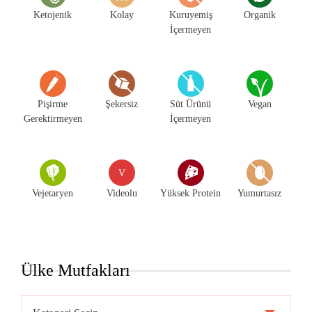
Ketojenik
Kolay
Kuruyemiş
Organik
İçermeyen
Pişirme
Şekersiz
Süt Ürünü
Vegan
Gerektirmeyen
İçermeyen
V
Vejetaryen
Videolu
Yüksek Protein
Yumurtasız
Ülke Mutfakları
Ülke