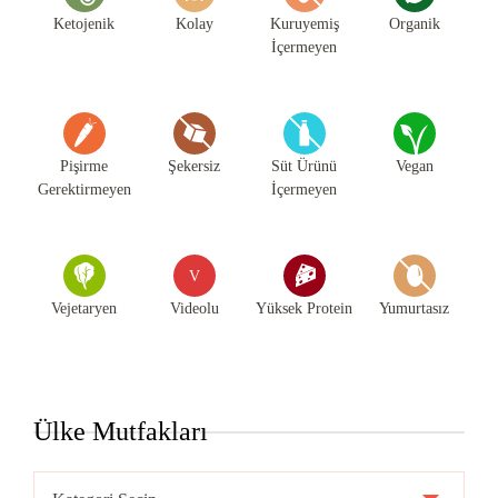
Ketojenik
Kolay
Kuruyemiş
Organik
İçermeyen
Pişirme
Şekersiz
Süt Ürünü
Vegan
Gerektirmeyen
İçermeyen
V
Vejetaryen
Videolu
Yüksek Protein
Yumurtasız
Ülke Mutfakları
Ülke