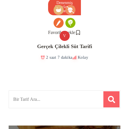
Denenmiş
Onaylanmış
Tarif
Favorilere ekle
V
Gerçek Çilekli Süt Tarifi
2 saat 7 dakika
Kolay
Search
for: