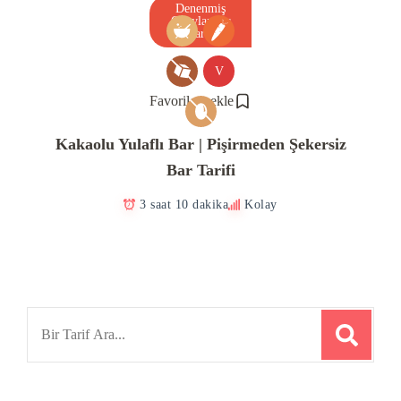
Denenmiş
Onaylanmış
Tarif
V
Favorilere ekle
Kakaolu Yulaflı Bar | Pişirmeden Şekersiz
Bar Tarifi
3 saat 10 dakika
Kolay
Search
for: