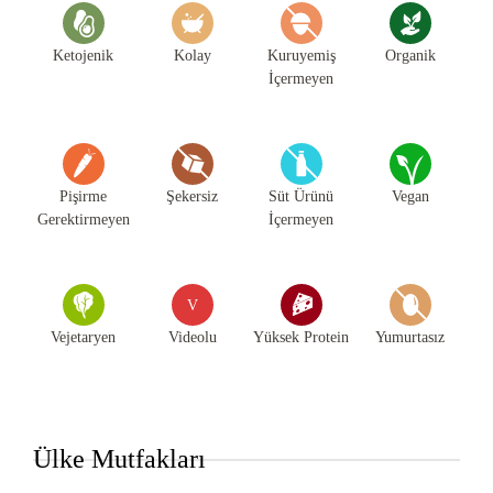
Ketojenik
Kolay
Kuruyemiş
Organik
İçermeyen
Pişirme
Şekersiz
Süt Ürünü
Vegan
Gerektirmeyen
İçermeyen
V
Vejetaryen
Videolu
Yüksek Protein
Yumurtasız
Ülke Mutfakları