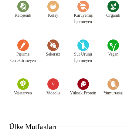
Ketojenik
Kolay
Kuruyemiş
Organik
İçermeyen
Pişirme
Şekersiz
Süt Ürünü
Vegan
Gerektirmeyen
İçermeyen
V
Vejetaryen
Videolu
Yüksek Protein
Yumurtasız
Ülke Mutfakları