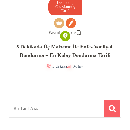
Denenmiş
Onaylanmış
Tarif
Favorilere ekle
5 Dakikada Üç Malzeme İle Enfes Vanilyalı
Dondurma – En Kolay Dondurma Tarifi
5 dakika
Kolay
Search
for: