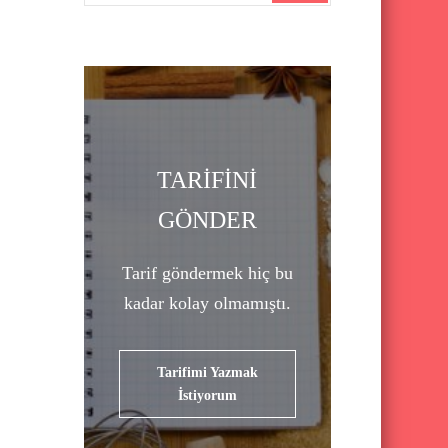
a
r
c
h
f
o
TARİFİNİ
r
GÖNDER
:
Tarif göndermek hiç bu
kadar kolay olmamıştı.
Tarifimi Yazmak
İstiyorum