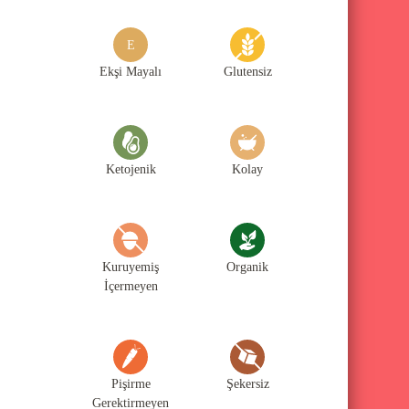
g
o
E
r
Ekşi Mayalı
Glutensiz
i
l
e
Ketojenik
Kolay
r
i
Kuruyemiş
Organik
İçermeyen
Pişirme
Şekersiz
Gerektirmeyen