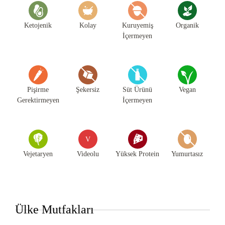
Ketojenik
Kolay
Kuruyemiş
Organik
İçermeyen
Pişirme
Şekersiz
Süt Ürünü
Vegan
Gerektirmeyen
İçermeyen
V
Vejetaryen
Videolu
Yüksek Protein
Yumurtasız
Ülke Mutfakları