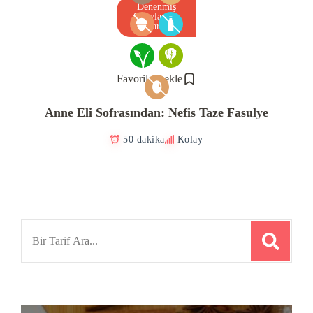
Denenmiş
Onaylanmış
Tarif
Favorilere ekle
Anne Eli Sofrasından: Nefis Taze Fasulye
50 dakika
Kolay
Search
for: