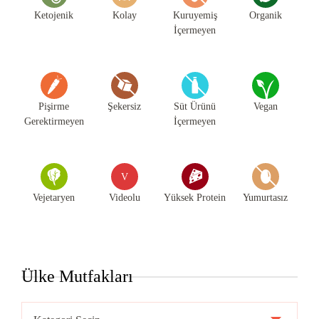
Ketojenik
Kolay
Kuruyemiş
Organik
İçermeyen
Pişirme
Şekersiz
Süt Ürünü
Vegan
Gerektirmeyen
İçermeyen
V
Vejetaryen
Videolu
Yüksek Protein
Yumurtasız
Ülke Mutfakları
Ülke