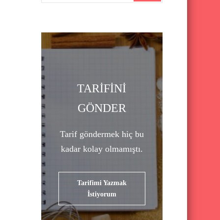
a
r
c
h
f
o
TARİFİNİ
r
GÖNDER
:
Tarif göndermek hiç bu
kadar kolay olmamıştı.
Tarifimi Yazmak
İstiyorum