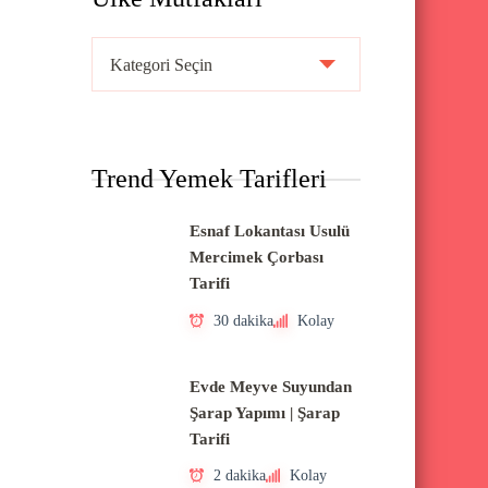
Ü
l
k
e
Trend Yemek Tarifleri
M
u
Esnaf Lokantası Usulü
t
Mercimek Çorbası
f
Tarifi
a
30 dakika
Kolay
k
l
Evde Meyve Suyundan
a
Şarap Yapımı | Şarap
Tarifi
r
ı
2 dakika
Kolay