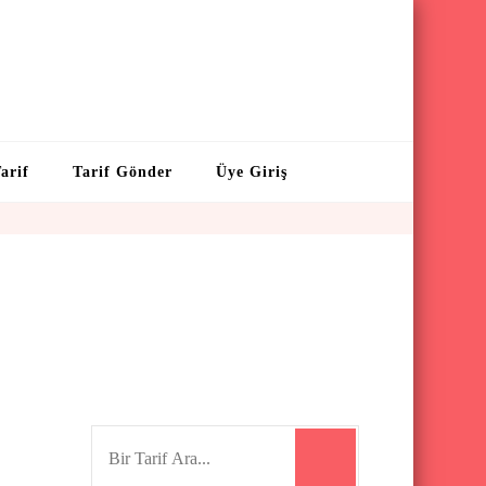
arif
Tarif Gönder
Üye Giriş
S
e