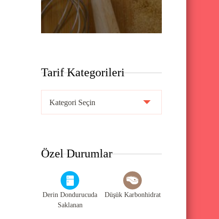
Tarif Kategorileri
T
a
r
i
Özel Durumlar
f
K
a
Derin Dondurucuda
Düşük Karbonhidrat
t
Saklanan
e