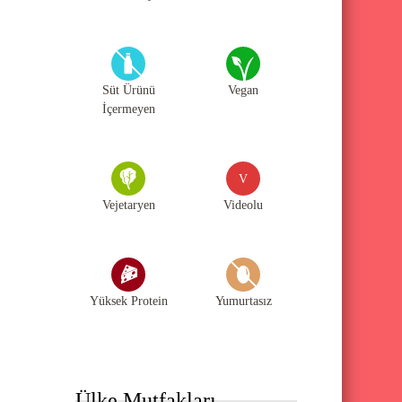
Süt Ürünü
Vegan
İçermeyen
V
Vejetaryen
Videolu
Yüksek Protein
Yumurtasız
Ülke Mutfakları