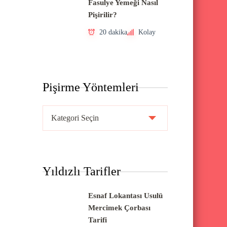
Fasulye Yemeği Nasıl
Pişirilir?
20 dakika
Kolay
Pişirme Yöntemleri
P
i
ş
i
Yıldızlı Tarifler
r
m
Esnaf Lokantası Usulü
e
Mercimek Çorbası
Y
Tarifi