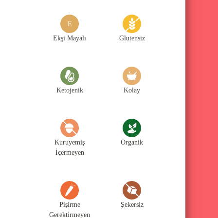
g
o
E
r
Ekşi Mayalı
Glutensiz
i
l
e
Ketojenik
Kolay
r
i
Kuruyemiş
Organik
İçermeyen
Pişirme
Şekersiz
Gerektirmeyen