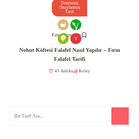
Denenmiş
Onaylanmış
Tarif
Favorilere ekle
V
Nohut Köftesi Falafel Nasıl Yapılır – Fırın
Falafel Tarifi
45 dakika
Kolay
Search
for: