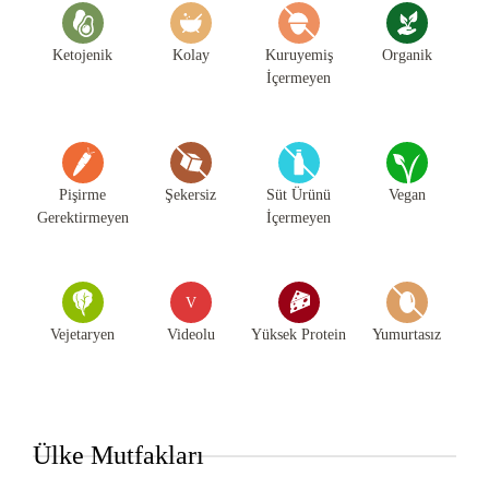
Ketojenik
Kolay
Kuruyemiş
Organik
İçermeyen
Pişirme
Şekersiz
Süt Ürünü
Vegan
Gerektirmeyen
İçermeyen
V
Vejetaryen
Videolu
Yüksek Protein
Yumurtasız
Ülke Mutfakları