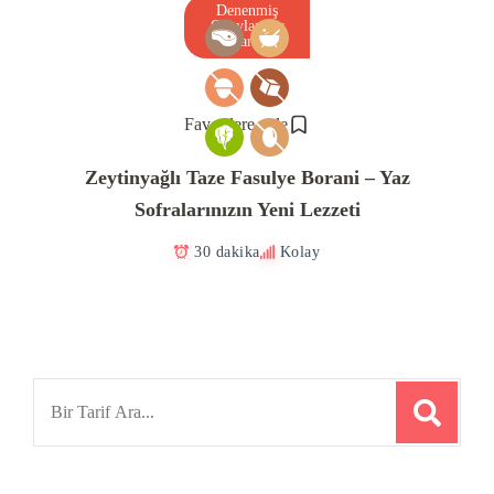
Denenmiş
Onaylanmış
Tarif
Favorilere ekle
Zeytinyağlı Taze Fasulye Borani – Yaz
Sofralarınızın Yeni Lezzeti
30 dakika
Kolay
Search
for: