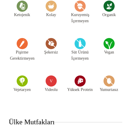
Ketojenik
Kolay
Kuruyemiş
Organik
İçermeyen
Pişirme
Şekersiz
Süt Ürünü
Vegan
Gerektirmeyen
İçermeyen
V
Vejetaryen
Videolu
Yüksek Protein
Yumurtasız
Ülke Mutfakları