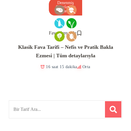
Denenmiş
Onaylanmış
Tarif
Favorilere ekle
Klasik Fava Tarifi – Nefis ve Pratik Bakla
Ezmesi | Tüm detaylarıyla
16 saat 15 dakika
Orta
Search
for: