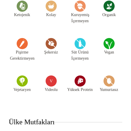
Ketojenik
Kolay
Kuruyemiş
Organik
İçermeyen
Pişirme
Şekersiz
Süt Ürünü
Vegan
Gerektirmeyen
İçermeyen
V
Vejetaryen
Videolu
Yüksek Protein
Yumurtasız
Ülke Mutfakları