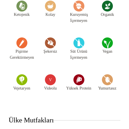
Ketojenik
Kolay
Kuruyemiş
Organik
İçermeyen
Pişirme
Şekersiz
Süt Ürünü
Vegan
Gerektirmeyen
İçermeyen
V
Vejetaryen
Videolu
Yüksek Protein
Yumurtasız
Ülke Mutfakları