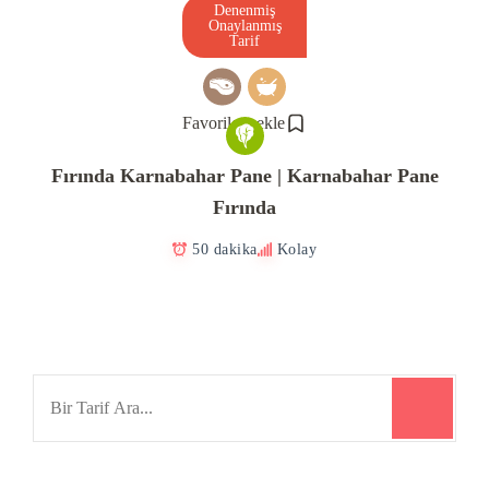
Denenmiş
Onaylanmış
Tarif
Favorilere ekle
Fırında Karnabahar Pane | Karnabahar Pane
Fırında
50 dakika
Kolay
Search
for: