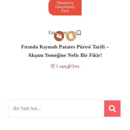
Denenmiş
Onaylanmış
Tarif
Favorilere ekle
Fırında Kıymalı Patates Püresi Tarifi –
Akşam Yemeğine Nefis Bir Fikir!
1 saat
Orta
Search
for: