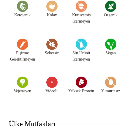
Ketojenik
Kolay
Kuruyemiş
Organik
İçermeyen
Pişirme
Şekersiz
Süt Ürünü
Vegan
Gerektirmeyen
İçermeyen
V
Vejetaryen
Videolu
Yüksek Protein
Yumurtasız
Ülke Mutfakları