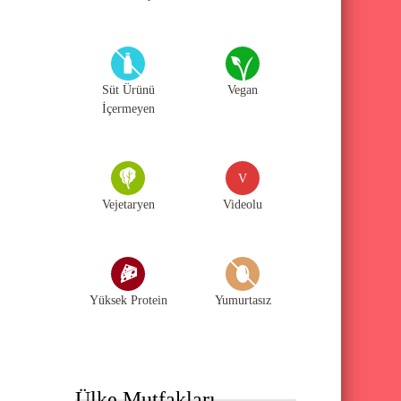
Süt Ürünü
Vegan
İçermeyen
V
Vejetaryen
Videolu
Yüksek Protein
Yumurtasız
Ülke Mutfakları