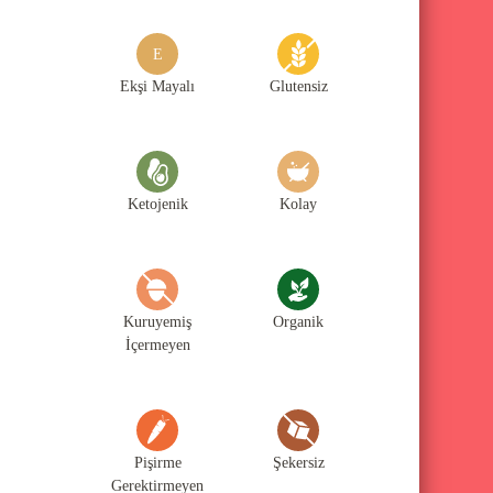
g
o
E
r
Ekşi Mayalı
Glutensiz
i
l
e
Ketojenik
Kolay
r
i
Kuruyemiş
Organik
İçermeyen
Pişirme
Şekersiz
Gerektirmeyen