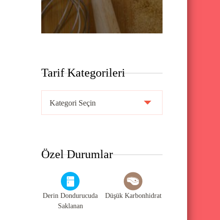
Tarif Kategorileri
T
a
r
i
Özel Durumlar
f
K
a
Derin Dondurucuda
Düşük Karbonhidrat
t
Saklanan
e