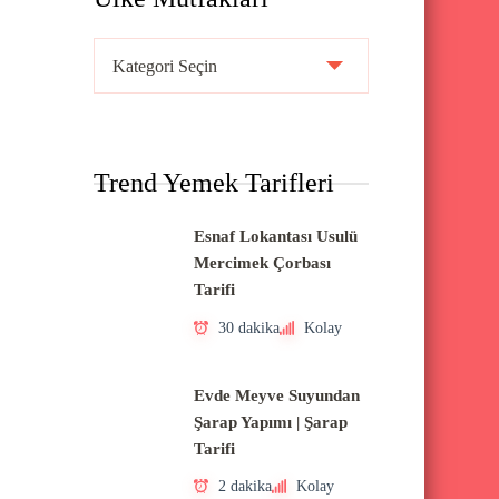
Ü
l
k
e
Trend Yemek Tarifleri
M
u
Esnaf Lokantası Usulü
t
Mercimek Çorbası
f
Tarifi
a
30 dakika
Kolay
k
l
Evde Meyve Suyundan
a
Şarap Yapımı | Şarap
Tarifi
r
ı
2 dakika
Kolay