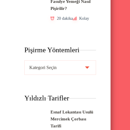
Fasulye Yemeği Nasıl
Pişirilir?
20 dakika
Kolay
Pişirme Yöntemleri
P
i
ş
i
Yıldızlı Tarifler
r
m
Esnaf Lokantası Usulü
e
Mercimek Çorbası
Y
Tarifi