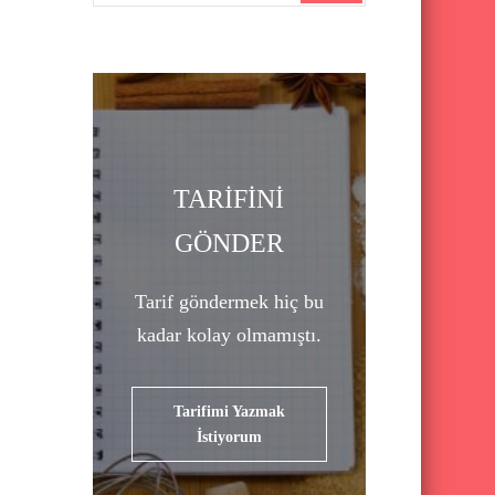
a
r
c
h
f
o
TARİFİNİ
r
GÖNDER
:
Tarif göndermek hiç bu
kadar kolay olmamıştı.
Tarifimi Yazmak
İstiyorum