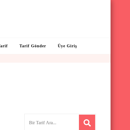
arif
Tarif Gönder
Üye Giriş
S
e